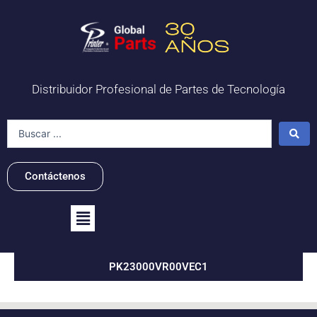
Ir
al
contenido
Distribuidor Profesional de Partes de Tecnología
Search
...
Contáctenos
Flyout
Menu
PK23000VR00VEC1