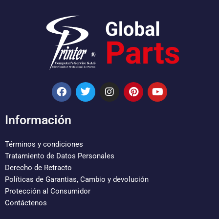
F
T
I
P
Y
a
w
n
i
o
c
i
s
n
u
e
t
t
t
t
Información
b
t
a
e
u
o
e
g
r
b
o
r
r
e
e
Términos y condiciones
k
a
s
Tratamiento de Datos Personales
m
t
Derecho de Retracto
Políticas de Garantias, Cambio y devolución
Protección al Consumidor
Contáctenos