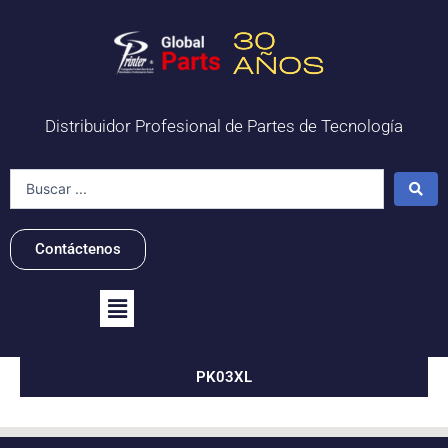
Ir
al
contenido
Distribuidor Profesional de Partes de Tecnología
Search
...
Contáctenos
Flyout
Menu
PK03XL