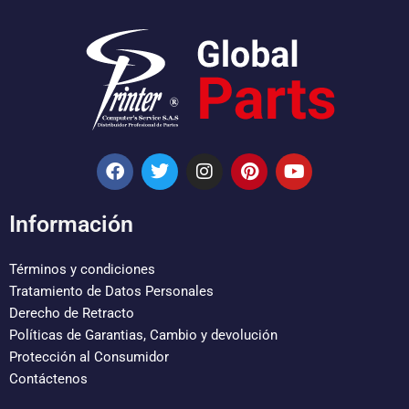
F
T
I
P
Y
a
w
n
i
o
c
i
s
n
u
e
t
t
t
t
Información
b
t
a
e
u
o
e
g
r
b
o
r
r
e
e
Términos y condiciones
k
a
s
Tratamiento de Datos Personales
m
t
Derecho de Retracto
Políticas de Garantias, Cambio y devolución
Protección al Consumidor
Contáctenos