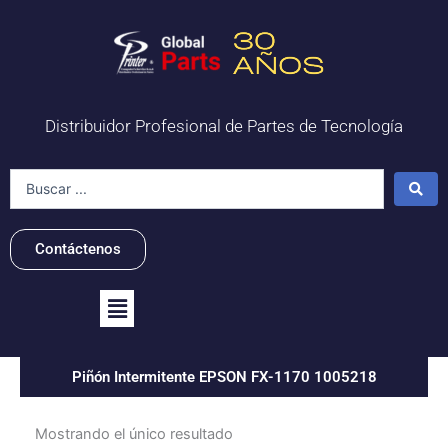
Ir
al
contenido
Distribuidor Profesional de Partes de Tecnología
Search
...
Contáctenos
Flyout
Menu
Piñón Intermitente EPSON FX-1170 1005218
Mostrando el único resultado