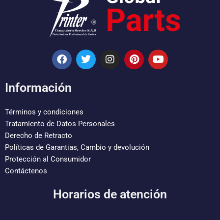
F
T
I
P
Y
a
w
n
i
o
c
i
s
n
u
e
t
t
t
t
Información
b
t
a
e
u
o
e
g
r
b
o
r
r
e
e
Términos y condiciones
k
a
s
Tratamiento de Datos Personales
m
t
Derecho de Retracto
Políticas de Garantias, Cambio y devolución
Protección al Consumidor
Contáctenos
Horarios de atención