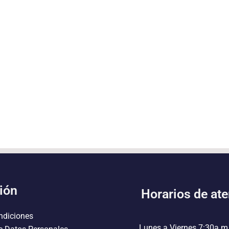
ión
Horarios de at
ndiciones
Lunes a Viernes 7:30a.m