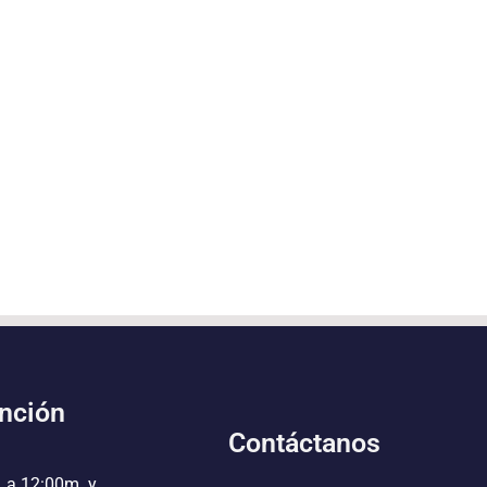
ención
Contáctanos
. a 12:00m. y