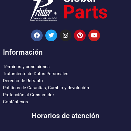
F
T
I
P
Y
a
w
n
i
o
c
i
s
n
u
e
t
t
t
t
Información
b
t
a
e
u
o
e
g
r
b
o
r
r
e
e
Términos y condiciones
k
a
s
Tratamiento de Datos Personales
m
t
Derecho de Retracto
Políticas de Garantias, Cambio y devolución
Protección al Consumidor
Contáctenos
Horarios de atención