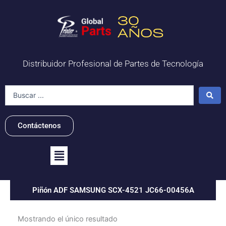
Ir
al
contenido
Distribuidor Profesional de Partes de Tecnología
Search
...
Contáctenos
Flyout
Menu
Piñón ADF SAMSUNG SCX-4521 JC66-00456A
Mostrando el único resultado