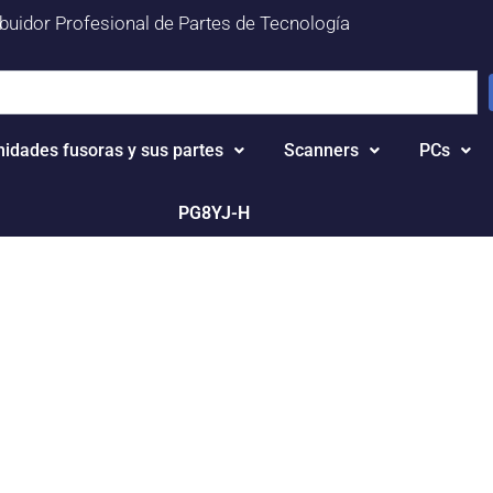
ibuidor Profesional de Partes de Tecnología
nidades fusoras y sus partes
Scanners
PCs
PG8YJ-H