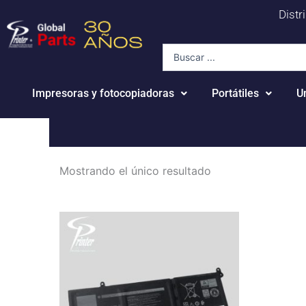
Ir
Distr
al
contenido
Search
...
Impresoras y fotocopiadoras
Portátiles
U
Mostrando el único resultado