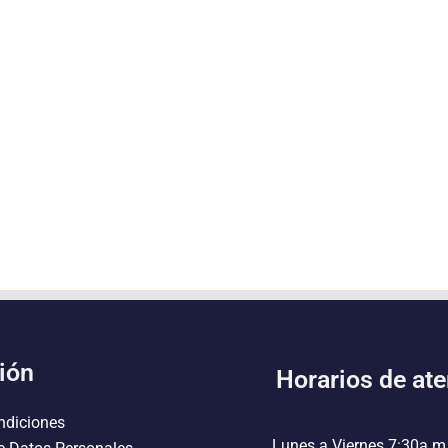
ión
Horarios de at
ndiciones
Lunes a Viernes 7:30a.m