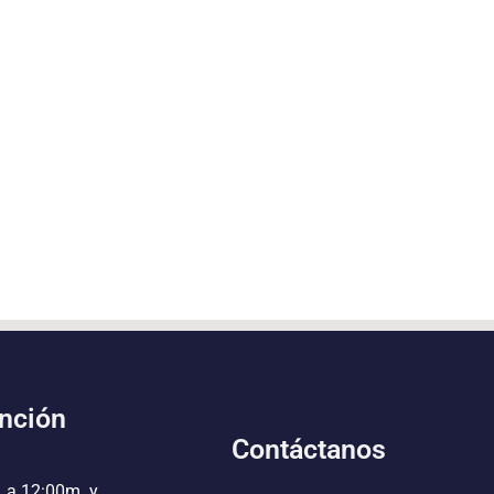
ención
Contáctanos
. a 12:00m. y