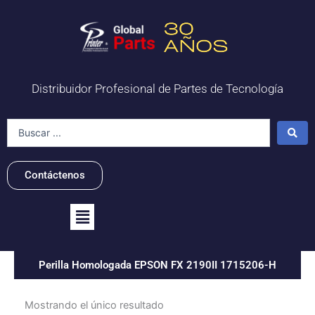
Ir
al
contenido
Distribuidor Profesional de Partes de Tecnología
Search
...
Contáctenos
Flyout
Menu
Perilla Homologada EPSON FX 2190II 1715206-H
Mostrando el único resultado