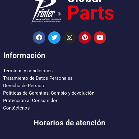
F
T
I
P
Y
a
w
n
i
o
c
i
s
n
u
e
t
t
t
t
Información
b
t
a
e
u
o
e
g
r
b
o
r
r
e
e
Términos y condiciones
k
a
s
Tratamiento de Datos Personales
m
t
Derecho de Retracto
Políticas de Garantias, Cambio y devolución
Protección al Consumidor
Contáctenos
Horarios de atención