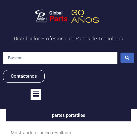
Ir
al
contenido
Distribuidor Profesional de Partes de Tecnología
Search
...
Contáctenos
Flyout
Menu
partes portatiles
Mostrando el único resultado