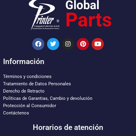
F
T
I
P
Y
a
w
n
i
o
c
i
s
n
u
e
t
t
t
t
Información
b
t
a
e
u
o
e
g
r
b
o
r
r
e
e
Términos y condiciones
k
a
s
Tratamiento de Datos Personales
m
t
Derecho de Retracto
Políticas de Garantias, Cambio y devolución
Protección al Consumidor
Contáctenos
Horarios de atención