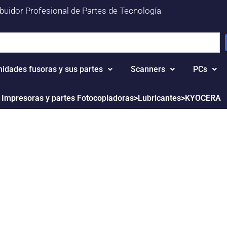
ibuidor Profesional de Partes de Tecnología
nidades fusoras y sus partes
Scanners
PCs
 Impresoras y partes Fotocopiadoras>Lubricantes>KYOCERA