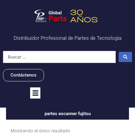
Ir
al
contenido
Distribuidor Profesional de Partes de Tecnología
Search
...
Contáctenos
Flyout
Menu
partes escanner fujitsu
Mostrando el único resultado