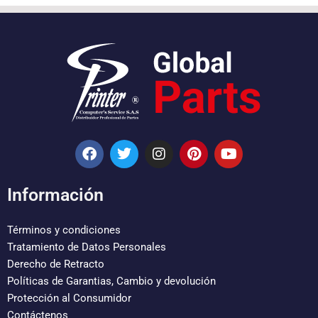
F
T
I
P
Y
a
w
n
i
o
c
i
s
n
u
e
t
t
t
t
Información
b
t
a
e
u
o
e
g
r
b
o
r
r
e
e
Términos y condiciones
k
a
s
Tratamiento de Datos Personales
m
t
Derecho de Retracto
Políticas de Garantias, Cambio y devolución
Protección al Consumidor
Contáctenos