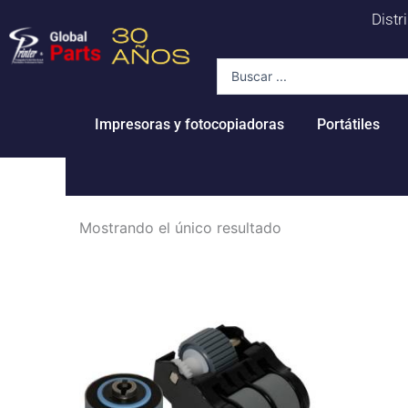
Ir
Distr
al
contenido
Search
...
Impresoras y fotocopiadoras
Portátiles
Mostrando el único resultado