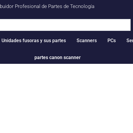
ibuidor Profesional de Partes de Tecnología
Unidades fusoras y sus partes
Scanners
PCs
Se
partes canon scanner