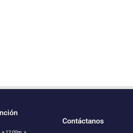
ención
Contáctanos
. a 12:00m. y