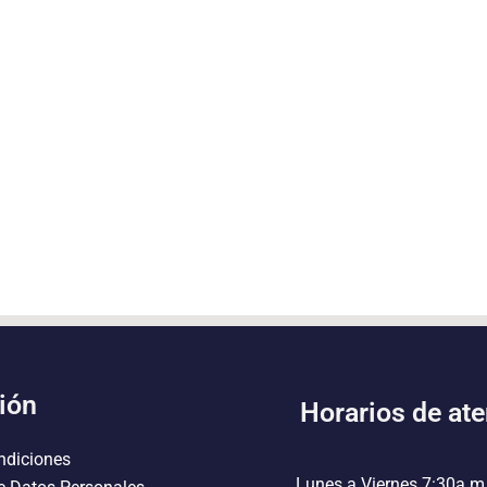
ión
Horarios de at
ndiciones
Lunes a Viernes 7:30a.m