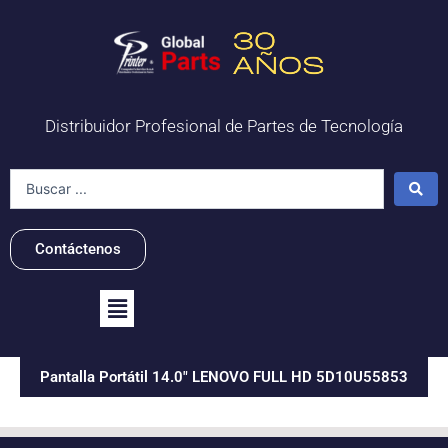
Ir
al
contenido
Distribuidor Profesional de Partes de Tecnología
Search
...
Contáctenos
Flyout
Menu
Pantalla Portátil 14.0" LENOVO FULL HD 5D10U55853