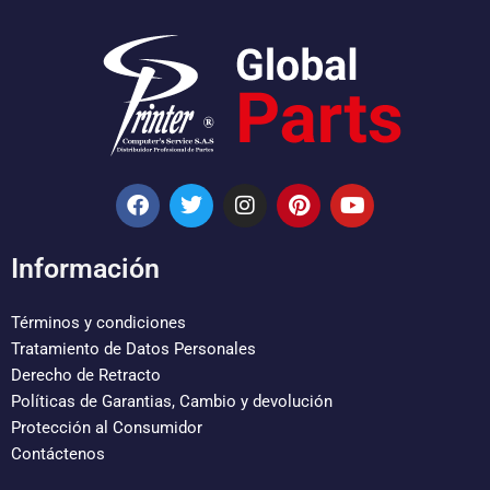
F
T
I
P
Y
a
w
n
i
o
c
i
s
n
u
e
t
t
t
t
Información
b
t
a
e
u
o
e
g
r
b
o
r
r
e
e
Términos y condiciones
k
a
s
Tratamiento de Datos Personales
m
t
Derecho de Retracto
Políticas de Garantias, Cambio y devolución
Protección al Consumidor
Contáctenos