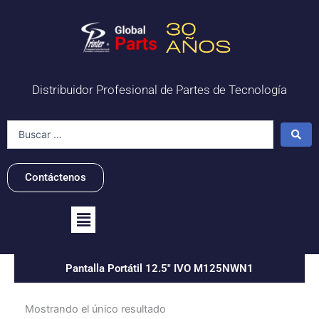
Ir
al
contenido
Distribuidor Profesional de Partes de Tecnología
Search
...
Contáctenos
Flyout
Menu
Pantalla Portátil 12.5" IVO M125NWN1
Mostrando el único resultado