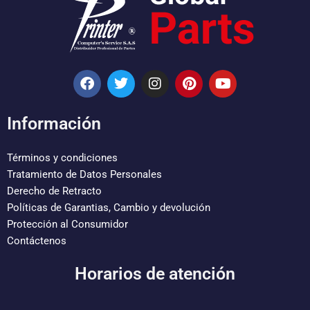
F
T
I
P
Y
a
w
n
i
o
c
i
s
n
u
e
t
t
t
t
Información
b
t
a
e
u
o
e
g
r
b
o
r
r
e
e
Términos y condiciones
k
a
s
Tratamiento de Datos Personales
m
t
Derecho de Retracto
Políticas de Garantias, Cambio y devolución
Protección al Consumidor
Contáctenos
Horarios de atención