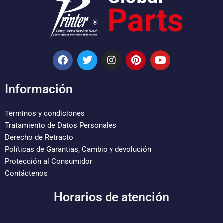
F
T
I
P
Y
a
w
n
i
o
c
i
s
n
u
e
t
t
t
t
Información
b
t
a
e
u
o
e
g
r
b
o
r
r
e
e
Términos y condiciones
k
a
s
Tratamiento de Datos Personales
m
t
Derecho de Retracto
Políticas de Garantias, Cambio y devolución
Protección al Consumidor
Contáctenos
Horarios de atención