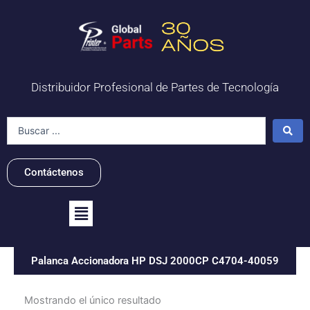
Ir
al
contenido
Distribuidor Profesional de Partes de Tecnología
Search
...
Contáctenos
Flyout
Menu
Palanca Accionadora HP DSJ 2000CP C4704-40059
Mostrando el único resultado