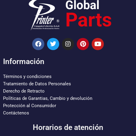
F
T
I
P
Y
a
w
n
i
o
c
i
s
n
u
e
t
t
t
t
Información
b
t
a
e
u
o
e
g
r
b
o
r
r
e
e
Términos y condiciones
k
a
s
Tratamiento de Datos Personales
m
t
Derecho de Retracto
Políticas de Garantias, Cambio y devolución
Protección al Consumidor
Contáctenos
Horarios de atención