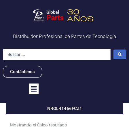
Ir
al
contenido
Distribuidor Profesional de Partes de Tecnología
Search
...
Contáctenos
Flyout
Menu
NROLR1466FCZ1
Mostrando el único resultado