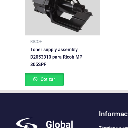
RICOH
Toner supply assembly
D2053310 para Ricoh MP
305SPF
Cotizar
Informac