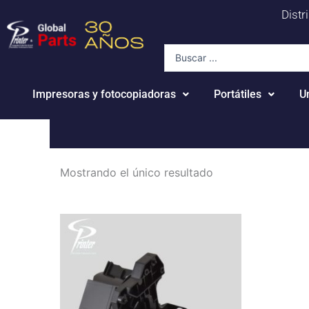
Ir
Distr
al
contenido
Search
...
Impresoras y fotocopiadoras
Portátiles
U
Mostrando el único resultado