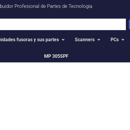
ibuidor Profesional de Partes de Tecnología
nidades fusoras y sus partes
Scanners
PCs
MP 305SPF