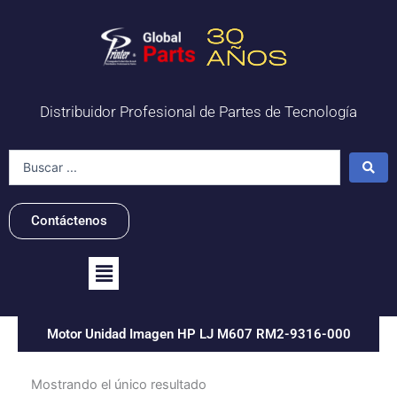
Ir
al
contenido
Distribuidor Profesional de Partes de Tecnología
Search
...
Contáctenos
Flyout
Menu
Motor Unidad Imagen HP LJ M607 RM2-9316-000
Mostrando el único resultado