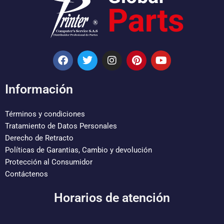
F
T
I
P
Y
a
w
n
i
o
c
i
s
n
u
e
t
t
t
t
Información
b
t
a
e
u
o
e
g
r
b
o
r
r
e
e
Términos y condiciones
k
a
s
Tratamiento de Datos Personales
m
t
Derecho de Retracto
Políticas de Garantias, Cambio y devolución
Protección al Consumidor
Contáctenos
Horarios de atención