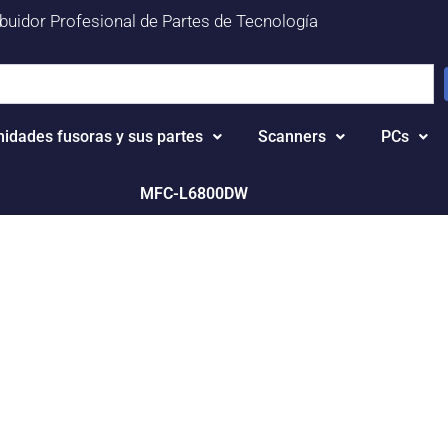
ibuidor Profesional de Partes de Tecnología
nidades fusoras y sus partes
Scanners
PCs
MFC-L6800DW