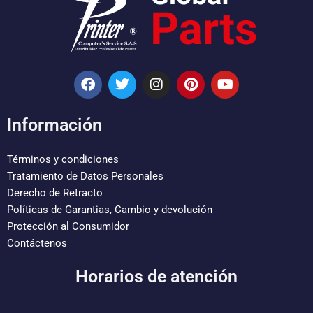
F
T
I
P
Y
a
w
n
i
o
c
i
s
n
u
e
t
t
t
t
Información
b
t
a
e
u
o
e
g
r
b
o
r
r
e
e
Términos y condiciones
k
a
s
Tratamiento de Datos Personales
m
t
Derecho de Retracto
Políticas de Garantias, Cambio y devolución
Protección al Consumidor
Contáctenos
Horarios de atención