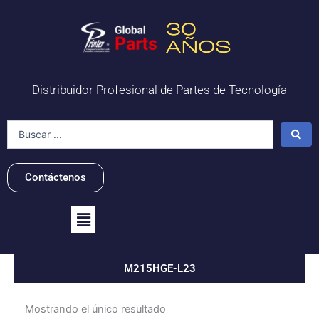
Ir
al
contenido
Distribuidor Profesional de Partes de Tecnología
Search
...
Contáctenos
Flyout
Menu
M215HGE-L23
Mostrando el único resultado