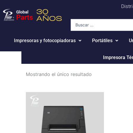
Ir
Distr
al
contenido
Search
...
Impresoras y fotocopiadoras
Portátiles
U
Impresora T
Mostrando el único resultado