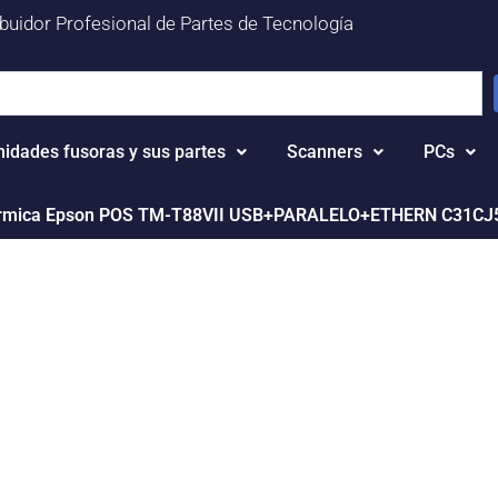
ibuidor Profesional de Partes de Tecnología
nidades fusoras y sus partes
Scanners
PCs
érmica Epson POS TM-T88VII USB+PARALELO+ETHERN C31CJ