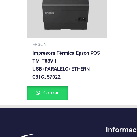
EPSON
Impresora Térmica Epson POS
TM-T88VII
USB+PARALELO+ETHERN
C31CJ57022
Cotizar
Informac