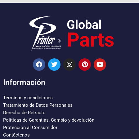
F
T
I
P
Y
a
w
n
i
o
c
i
s
n
u
e
t
t
t
t
Información
b
t
a
e
u
o
e
g
r
b
o
r
r
e
e
Términos y condiciones
k
a
s
Tratamiento de Datos Personales
m
t
Derecho de Retracto
Políticas de Garantias, Cambio y devolución
Protección al Consumidor
Contáctenos