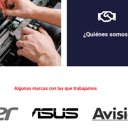
¿Quiénes somos
Profesionales Expe
Somos especialistas e
impresoras, fotocopiadora
Algunas marcas con las que trabajamos
cualquier dispositivo d
impresión. Contamos co
distribuidores que nos ofr
las mejores piezas de ma
para que puedas mantener
equipo en óptimas condici