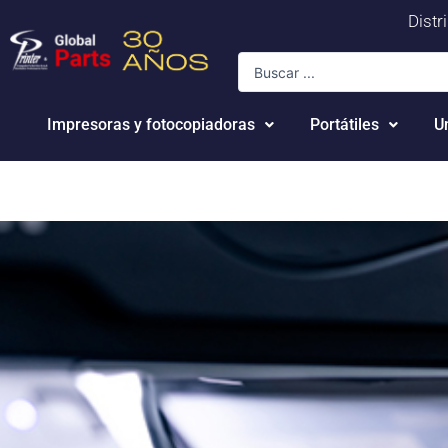
Ir
Distr
al
Search
contenido
...
Impresoras y fotocopiadoras
Portátiles
U