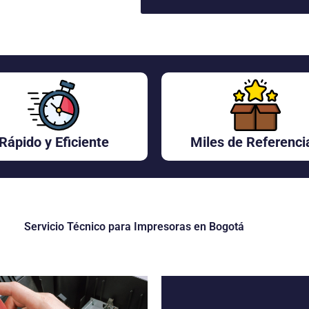
r
e
ó
p
n
o
i
d
c
e
o
m
o
s
a
y
Rápido y Eficiente
Miles de Referenci
u
d
a
r
?
Servicio Técnico para Impresoras en Bogotá