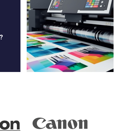
?
rtos
n
s y
e
n
ecen
rca
 tu
ones.