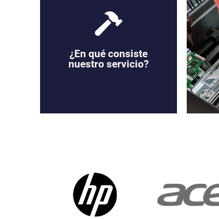
¿En qué consiste
nuestro servicio?
Soporte
Contamos con Soporte Técnico
Especializado. Tenemos amplia
experiencia en la reparación y
mantenimiento de equipos de
impresión. Contamos además
con los mejores repuestos para
tus equipos.