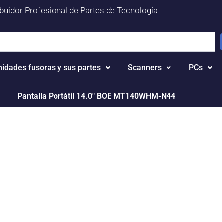
ibuidor Profesional de Partes de Tecnología
nidades fusoras y sus partes
Scanners
PCs
Pantalla Portátil 14.0" BOE MT140WHM-N44