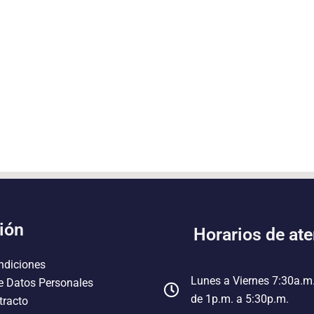
ión
Horarios de at
ndiciones
Lunes a Viernes 7:30a.m
e Datos Personales
de 1p.m. a 5:30p.m.
tracto