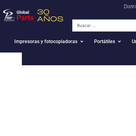
Ir
Distr
al
contenido
Search
...
Impresoras y fotocopiadoras
Portátiles
U