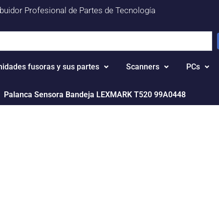
ibuidor Profesional de Partes de Tecnología
nidades fusoras y sus partes
Scanners
PCs
Palanca Sensora Bandeja LEXMARK T520 99A0448