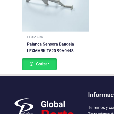
LEXMARK
Palanca Sensora Bandeja
LEXMARK T520 99A0448
Cotizar
Informac
Términos y co