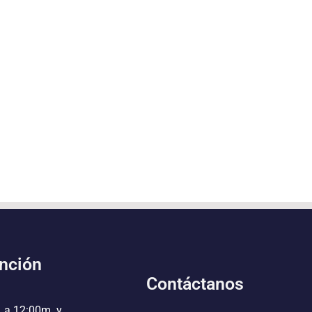
ención
Contáctanos
. a 12:00m. y