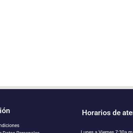
ión
Horarios de at
ndiciones
Lunes a Viernes 7:30a.m