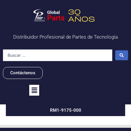
Ir
al
contenido
Distribuidor Profesional de Partes de Tecnología
Search
...
Contáctenos
Flyout
Menu
RM1-9175-000