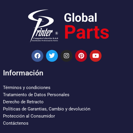
F
T
I
P
Y
a
w
n
i
o
c
i
s
n
u
e
t
t
t
t
Información
b
t
a
e
u
o
e
g
r
b
o
r
r
e
e
Términos y condiciones
k
a
s
Tratamiento de Datos Personales
m
t
Derecho de Retracto
Políticas de Garantias, Cambio y devolución
Protección al Consumidor
Contáctenos